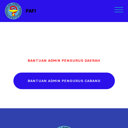
PAFI
BANTUAN ADMIN PENGURUS DAERAH
BANTUAN ADMIN PENGURUS CABANG